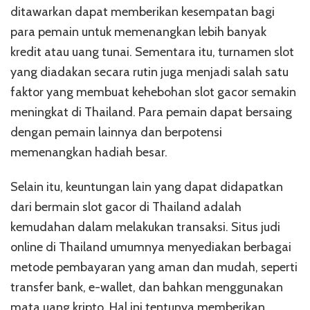
ditawarkan dapat memberikan kesempatan bagi
para pemain untuk memenangkan lebih banyak
kredit atau uang tunai. Sementara itu, turnamen slot
yang diadakan secara rutin juga menjadi salah satu
faktor yang membuat kehebohan slot gacor semakin
meningkat di Thailand. Para pemain dapat bersaing
dengan pemain lainnya dan berpotensi
memenangkan hadiah besar.
Selain itu, keuntungan lain yang dapat didapatkan
dari bermain slot gacor di Thailand adalah
kemudahan dalam melakukan transaksi. Situs judi
online di Thailand umumnya menyediakan berbagai
metode pembayaran yang aman dan mudah, seperti
transfer bank, e-wallet, dan bahkan menggunakan
mata uang kripto. Hal ini tentunya memberikan