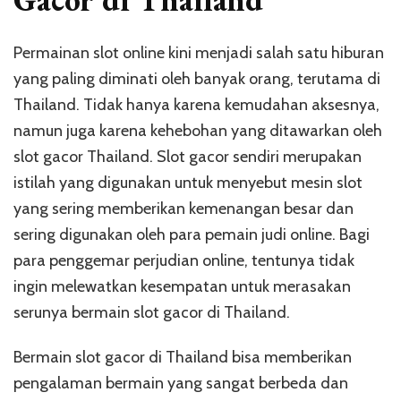
Permainan slot online kini menjadi salah satu hiburan
yang paling diminati oleh banyak orang, terutama di
Thailand. Tidak hanya karena kemudahan aksesnya,
namun juga karena kehebohan yang ditawarkan oleh
slot gacor Thailand. Slot gacor sendiri merupakan
istilah yang digunakan untuk menyebut mesin slot
yang sering memberikan kemenangan besar dan
sering digunakan oleh para pemain judi online. Bagi
para penggemar perjudian online, tentunya tidak
ingin melewatkan kesempatan untuk merasakan
serunya bermain slot gacor di Thailand.
Bermain slot gacor di Thailand bisa memberikan
pengalaman bermain yang sangat berbeda dan