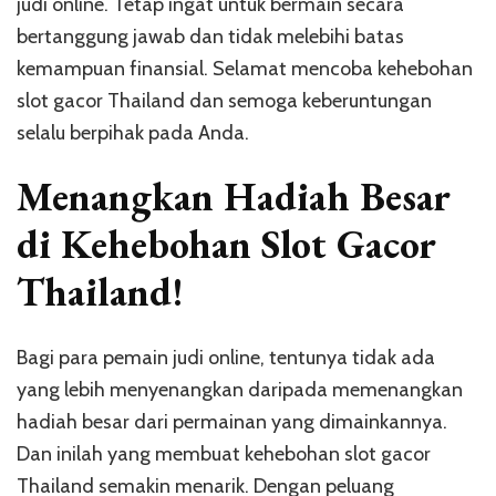
judi online. Tetap ingat untuk bermain secara
bertanggung jawab dan tidak melebihi batas
kemampuan finansial. Selamat mencoba kehebohan
slot gacor Thailand dan semoga keberuntungan
selalu berpihak pada Anda.
Menangkan Hadiah Besar
di Kehebohan Slot Gacor
Thailand!
Bagi para pemain judi online, tentunya tidak ada
yang lebih menyenangkan daripada memenangkan
hadiah besar dari permainan yang dimainkannya.
Dan inilah yang membuat kehebohan slot gacor
Thailand semakin menarik. Dengan peluang