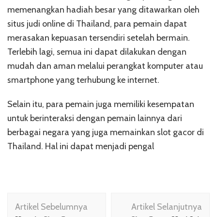
memenangkan hadiah besar yang ditawarkan oleh
situs judi online di Thailand, para pemain dapat
merasakan kepuasan tersendiri setelah bermain.
Terlebih lagi, semua ini dapat dilakukan dengan
mudah dan aman melalui perangkat komputer atau
smartphone yang terhubung ke internet.
Selain itu, para pemain juga memiliki kesempatan
untuk berinteraksi dengan pemain lainnya dari
berbagai negara yang juga memainkan slot gacor di
Thailand. Hal ini dapat menjadi pengal
Navigasi
Artikel Sebelumnya
Artikel Selanjutnya
Artikel