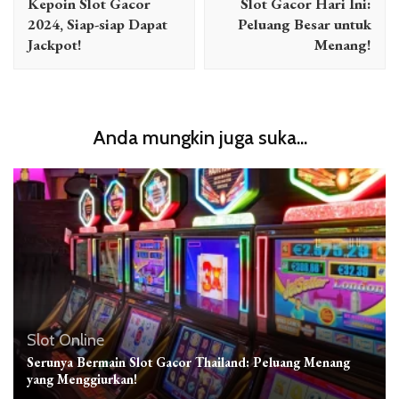
Kepoin Slot Gacor
Slot Gacor Hari Ini:
2024, Siap-siap Dapat
Peluang Besar untuk
Jackpot!
Menang!
Anda mungkin juga suka...
Slot Online
Serunya Bermain Slot Gacor Thailand: Peluang Menang
yang Menggiurkan!