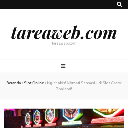
tareaweb.com
tareaweb.com
Beranda
/
Slot Online
/
Ngiler Abis! Nikmati Sensasi Judi Slot Gacor
Thailand!