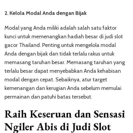
2. Kelola Modal Anda dengan Bijak
Modal yang Anda miliki adalah salah satu faktor
kunci untuk memenangkan hadiah besar di judi slot
gacor Thailand. Penting untuk mengelola modal
Anda dengan bijak dan tidak terlalu rakus untuk
memasang taruhan besar. Memasang taruhan yang
terlalu besar dapat menyebabkan Anda kehabisan
modal dengan cepat. Sebaiknya, atur target
kemenangan dan kerugian Anda sebelum memulai
permainan dan patuhi batas tersebut.
Raih Keseruan dan Sensasi
Ngiler Abis di Judi Slot