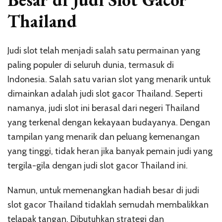
Thailand
Judi slot telah menjadi salah satu permainan yang
paling populer di seluruh dunia, termasuk di
Indonesia. Salah satu varian slot yang menarik untuk
dimainkan adalah judi slot gacor Thailand. Seperti
namanya, judi slot ini berasal dari negeri Thailand
yang terkenal dengan kekayaan budayanya. Dengan
tampilan yang menarik dan peluang kemenangan
yang tinggi, tidak heran jika banyak pemain judi yang
tergila-gila dengan judi slot gacor Thailand ini.
Namun, untuk memenangkan hadiah besar di judi
slot gacor Thailand tidaklah semudah membalikkan
telapak tangan. Dibutuhkan strategi dan