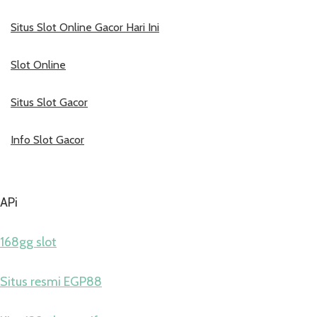
Situs Slot Online Gacor Hari Ini
Slot Online
Situs Slot Gacor
Info Slot Gacor
APi
168gg slot
Situs resmi EGP88