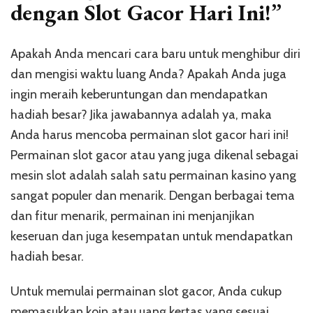
dengan Slot Gacor Hari Ini!”
Apakah Anda mencari cara baru untuk menghibur diri
dan mengisi waktu luang Anda? Apakah Anda juga
ingin meraih keberuntungan dan mendapatkan
hadiah besar? Jika jawabannya adalah ya, maka
Anda harus mencoba permainan slot gacor hari ini!
Permainan slot gacor atau yang juga dikenal sebagai
mesin slot adalah salah satu permainan kasino yang
sangat populer dan menarik. Dengan berbagai tema
dan fitur menarik, permainan ini menjanjikan
keseruan dan juga kesempatan untuk mendapatkan
hadiah besar.
Untuk memulai permainan slot gacor, Anda cukup
memasukkan koin atau uang kertas yang sesuai