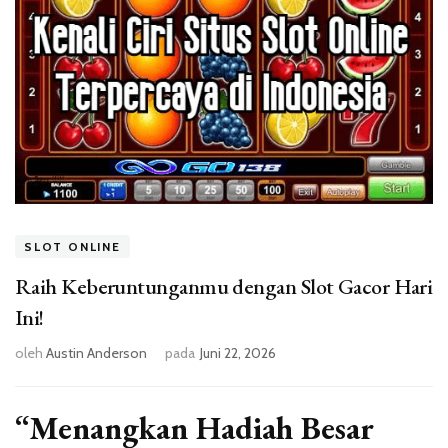
SLOT ONLINE
Raih Keberuntunganmu dengan Slot Gacor Hari
Ini!
oleh
Austin Anderson
pada
Juni 22, 2026
“Menangkan Hadiah Besar