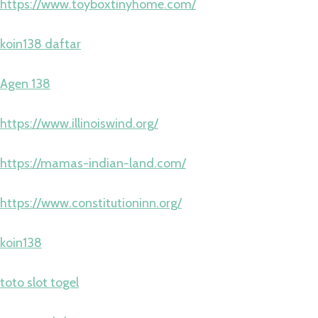
https://www.toyboxtinyhome.com/
koin138 daftar
Agen 138
https://www.illinoiswind.org/
https://mamas-indian-land.com/
https://www.constitutioninn.org/
koin138
toto slot togel