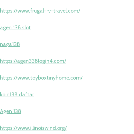
https://www.frugal-rv-travel.com/
agen 138 slot
naga138
https://agen338login4.com/
https://www.toyboxtinyhome.com/
koin138 daftar
Agen 138
https://www.illinoiswind.org/