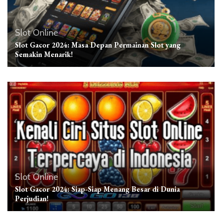
Slot Online
Slot Gacor 2024: Masa Depan Permainan Slot yang
Semakin Menarik!
Slot Online
Slot Gacor 2024: Siap-Siap Menang Besar di Dunia
Perjudian!