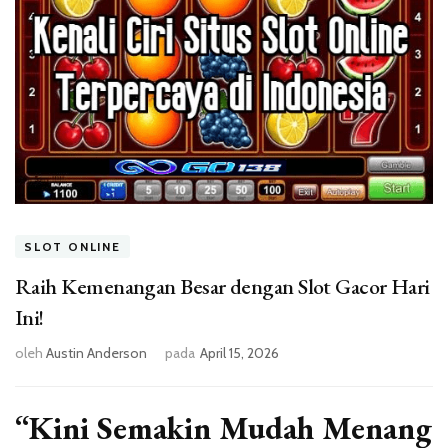
SLOT ONLINE
Raih Kemenangan Besar dengan Slot Gacor Hari
Ini!
oleh
Austin Anderson
pada
April 15, 2026
“Kini Semakin Mudah Menang