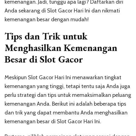
kemenangan. Jadi, tunggu apa lagi? Daftarkan diri
Anda sekarang di Slot Gacor Hari Ini dan nikmati
kemenangan besar dengan mudah!
Tips dan Trik untuk
Menghasilkan Kemenangan
Besar di Slot Gacor
Meskipun Slot Gacor Hari Ini menawarkan tingkat
kemenangan yang tinggi, tetapi tentu saja Anda juga
perlu strategi dan tips untuk memaksimalkan peluang
kemenangan Anda. Berikut ini adalah beberapa tips
dan trik yang dapat membantu Anda menghasilkan
kemenangan besar di Slot Gacor Hari Ini.