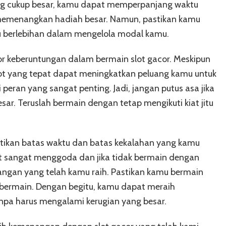
ng cukup besar, kamu dapat memperpanjang waktu
memenangkan hadiah besar. Namun, pastikan kamu
lu berlebihan dalam mengelola modal kamu.
or keberuntungan dalam bermain slot gacor. Meskipun
ot yang tepat dapat meningkatkan peluang kamu untuk
peran yang sangat penting. Jadi, jangan putus asa jika
r. Teruslah bermain dengan tetap mengikuti kiat jitu
hatikan batas waktu dan batas kekalahan yang kamu
t sangat menggoda dan jika tidak bermain dengan
ngan yang telah kamu raih. Pastikan kamu bermain
 bermain. Dengan begitu, kamu dapat meraih
npa harus mengalami kerugian yang besar.