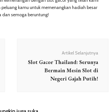
aih kemenangan dengan slot gacor yang telah kami
an peluang kamu untuk memenangkan hadiah besar
ba dan semoga beruntung!
Artikel Selanjutnya
Slot Gacor Thailand: Serunya
Bermain Mesin Slot di
Negeri Gajah Putih!
ngkin juga suka...