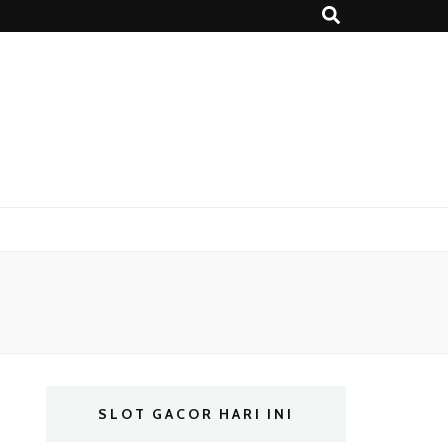
SLOT GACOR HARI INI