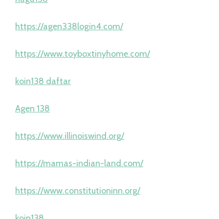
https://agen338login4.com/
https://www.toyboxtinyhome.com/
koin138 daftar
Agen 138
https://www.illinoiswind.org/
https://mamas-indian-land.com/
https://www.constitutioninn.org/
koin138