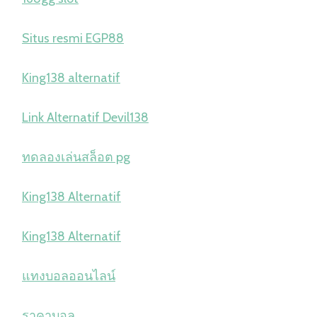
Situs resmi EGP88
King138 alternatif
Link Alternatif Devil138
ทดลองเล่นสล็อต pg
King138 Alternatif
King138 Alternatif
แทงบอลออนไลน์
ราคาบอล