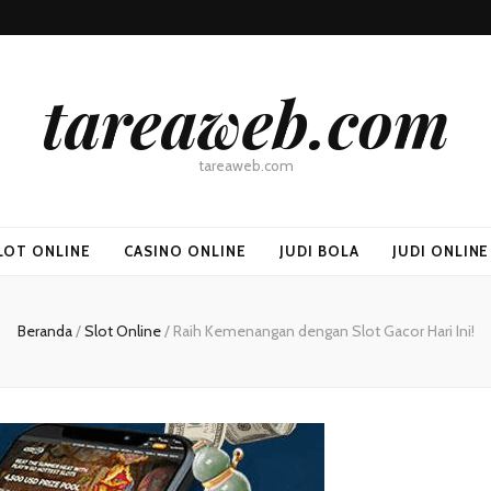
tareaweb.com
tareaweb.com
LOT ONLINE
CASINO ONLINE
JUDI BOLA
JUDI ONLINE
Beranda
/
Slot Online
/
Raih Kemenangan dengan Slot Gacor Hari Ini!