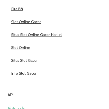
Fire138
Slot Online Gacor
Situs Slot Online Gacor Hari Ini
Slot Online
Situs Slot Gacor
Info Slot Gacor
APi
168gg slot