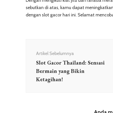
Dengan mengikuti kiat jitu dan rahasia mer
sebutkan di atas, kamu dapat meningkatk
dengan slot gacor hari ini. Selamat menco
Navigasi
Artikel
Artikel Sebelumnya
Slot Gacor Thailand: Sensasi
Bermain yang Bikin
Ketagihan!
Anda mu