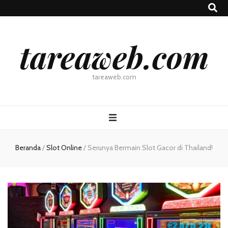
tareaweb.com
tareaweb.com
Beranda
/
Slot Online
/
Serunya Bermain Slot Gacor di Thailand!