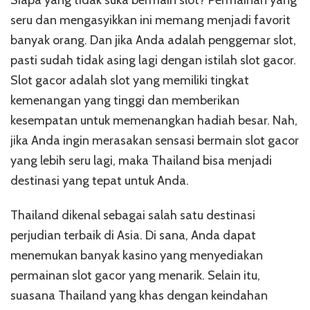
seru dan mengasyikkan ini memang menjadi favorit
banyak orang. Dan jika Anda adalah penggemar slot,
pasti sudah tidak asing lagi dengan istilah slot gacor.
Slot gacor adalah slot yang memiliki tingkat
kemenangan yang tinggi dan memberikan
kesempatan untuk memenangkan hadiah besar. Nah,
jika Anda ingin merasakan sensasi bermain slot gacor
yang lebih seru lagi, maka Thailand bisa menjadi
destinasi yang tepat untuk Anda.
Thailand dikenal sebagai salah satu destinasi
perjudian terbaik di Asia. Di sana, Anda dapat
menemukan banyak kasino yang menyediakan
permainan slot gacor yang menarik. Selain itu,
suasana Thailand yang khas dengan keindahan