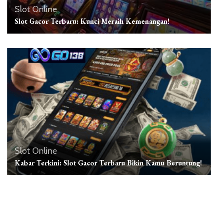
Slot Online
Slot Gacor Terbaru: Kunci Meraih Kemenangan!
Slot Online
Kabar Terkini: Slot Gacor Terbaru Bikin Kamu Beruntung!