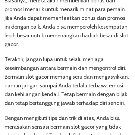
Biasanya, mereka akan memberikan bonus dan
promosi menarik untuk menarik minat para pemain.
Jika Anda dapat memanfaatkan bonus dan promosi
ini dengan baik, Anda bisa memperoleh kesempatan
lebih besar untuk memenangkan hadiah besar di slot
gacor.
Terakhir, jangan lupa untuk selalu menjaga
keseimbangan antara bermain dan mengontrol diri.
Bermain slot gacor memang seru dan mengasyikkan,
namun jangan sampai Anda terlalu terbawa emosi
dan kehilangan kendali. Tetap bermain dengan bijak
dan tetap bertanggung jawab terhadap diri sendiri.
Dengan mengikuti tips dan trik di atas, Anda bisa
merasakan sensasi bermain slot gacor yang tidak