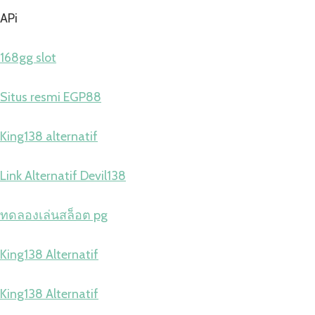
APi
168gg slot
Situs resmi EGP88
King138 alternatif
Link Alternatif Devil138
ทดลองเล่นสล็อต pg
King138 Alternatif
King138 Alternatif