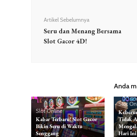
Navigasi
Artikel
Artikel Sebelumnya
Seru dan Menang Bersama
Slot Gacor 4D!
Anda mu
Slot On
Slot Online
Keberu
Kabar Terbaru! Slot Gacor
Tidak A
Bikin Seru di Waktu
Mengala
Senggang
Hari Ini