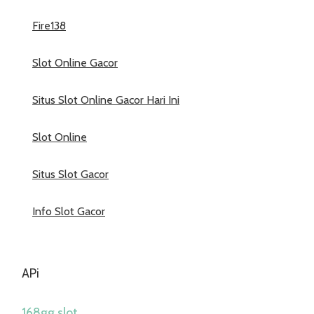
Fire138
Slot Online Gacor
Situs Slot Online Gacor Hari Ini
Slot Online
Situs Slot Gacor
Info Slot Gacor
APi
168gg slot