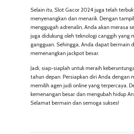
Selain itu, Slot Gacor 2024 juga telah ter
menyenangkan dan menarik. Dengan tampila
menggugah adrenalin, Anda akan merasa sep
juga didukung oleh teknologi canggih yang
gangguan. Sehingga, Anda dapat bermain 
memenangkan jackpot besar.
Jadi, siap-siaplah untuk meraih keberuntun
tahun depan. Persiapkan diri Anda dengan m
memilih agen judi online yang terpercaya. 
kemenangan besar dan mengubah hidup Anda
Selamat bermain dan semoga sukses!