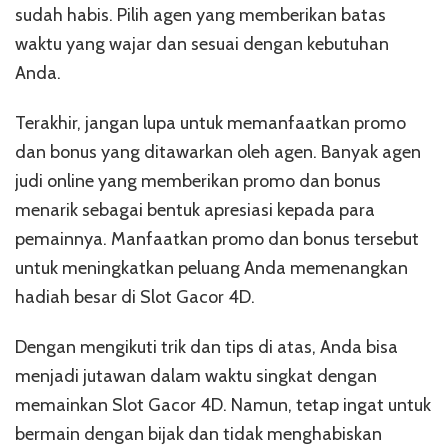
sudah habis. Pilih agen yang memberikan batas
waktu yang wajar dan sesuai dengan kebutuhan
Anda.
Terakhir, jangan lupa untuk memanfaatkan promo
dan bonus yang ditawarkan oleh agen. Banyak agen
judi online yang memberikan promo dan bonus
menarik sebagai bentuk apresiasi kepada para
pemainnya. Manfaatkan promo dan bonus tersebut
untuk meningkatkan peluang Anda memenangkan
hadiah besar di Slot Gacor 4D.
Dengan mengikuti trik dan tips di atas, Anda bisa
menjadi jutawan dalam waktu singkat dengan
memainkan Slot Gacor 4D. Namun, tetap ingat untuk
bermain dengan bijak dan tidak menghabiskan