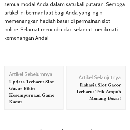
semua modal Anda dalam satu kali putaran. Semoga
artikel ini bermanfaat bagi Anda yang ingin
memenangkan hadiah besar di permainan slot
online. Selamat mencoba dan selamat menikmati
kemenangan Anda!
Navigasi
Artikel Sebelumnya
Artikel
Artikel Selanjutnya
Update Terbaru: Slot
Rahasia Slot Gacor
Gacor Bikin
Terbaru: Trik Ampuh
Kesempurnaan Game
Menang Besar!
Kamu