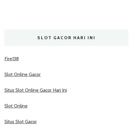
SLOT GACOR HARI INI
Fire138
Slot Online Gacor
Situs Slot Online Gacor Hari Ini
Slot Online
Situs Slot Gacor