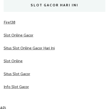
SLOT GACOR HARI INI
Fire138
Slot Online Gacor
Situs Slot Online Gacor Hari Ini
Slot Online
Situs Slot Gacor
Info Slot Gacor
APi