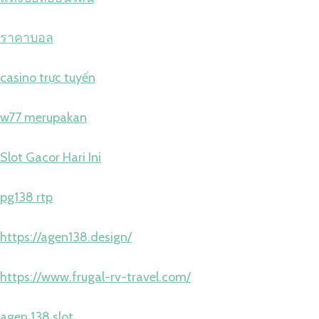
ราคาบอล
casino trực tuyến
w77 merupakan
Slot Gacor Hari Ini
pg138 rtp
https://agen138.design/
https://www.frugal-rv-travel.com/
agen 138 slot