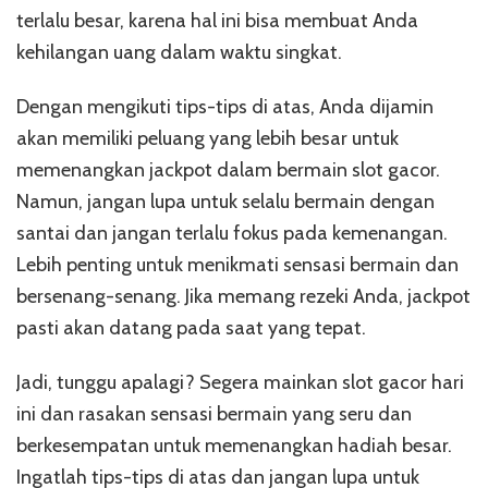
terlalu besar, karena hal ini bisa membuat Anda
kehilangan uang dalam waktu singkat.
Dengan mengikuti tips-tips di atas, Anda dijamin
akan memiliki peluang yang lebih besar untuk
memenangkan jackpot dalam bermain slot gacor.
Namun, jangan lupa untuk selalu bermain dengan
santai dan jangan terlalu fokus pada kemenangan.
Lebih penting untuk menikmati sensasi bermain dan
bersenang-senang. Jika memang rezeki Anda, jackpot
pasti akan datang pada saat yang tepat.
Jadi, tunggu apalagi? Segera mainkan slot gacor hari
ini dan rasakan sensasi bermain yang seru dan
berkesempatan untuk memenangkan hadiah besar.
Ingatlah tips-tips di atas dan jangan lupa untuk