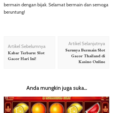
bermain dengan bijak. Selamat bermain dan semoga
beruntung!
Navigasi
Artikel Selanjutnya
Artikel
Artikel Sebelumnya
Serunya Bermain Slot
Kabar Terbaru: Slot
Gacor Thailand di
Gacor Hari Ini!
Kasino Online
Anda mungkin juga suka...