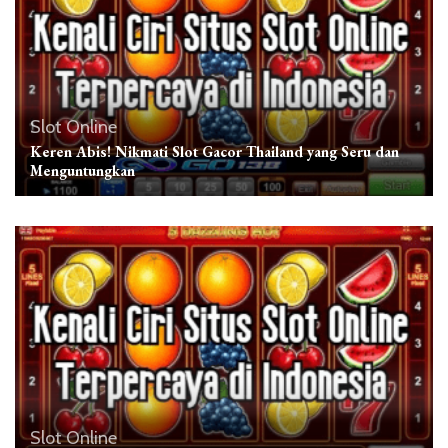
Slot Online
Keren Abis! Nikmati Slot Gacor Thailand yang Seru dan
Menguntungkan
Slot Online