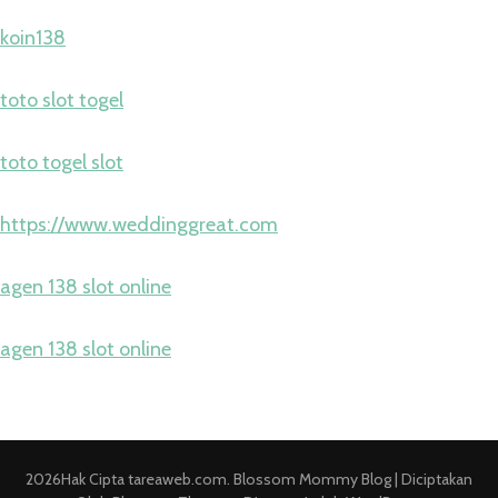
koin138
toto slot togel
toto togel slot
https://www.weddinggreat.com
agen 138 slot online
agen 138 slot online
2026Hak Cipta
tareaweb.com
. Blossom Mommy Blog | Diciptakan