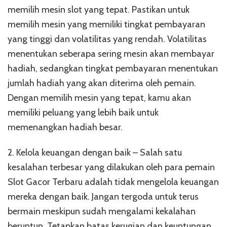
memilih mesin slot yang tepat. Pastikan untuk
memilih mesin yang memiliki tingkat pembayaran
yang tinggi dan volatilitas yang rendah. Volatilitas
menentukan seberapa sering mesin akan membayar
hadiah, sedangkan tingkat pembayaran menentukan
jumlah hadiah yang akan diterima oleh pemain.
Dengan memilih mesin yang tepat, kamu akan
memiliki peluang yang lebih baik untuk
memenangkan hadiah besar.
2. Kelola keuangan dengan baik – Salah satu
kesalahan terbesar yang dilakukan oleh para pemain
Slot Gacor Terbaru adalah tidak mengelola keuangan
mereka dengan baik. Jangan tergoda untuk terus
bermain meskipun sudah mengalami kekalahan
beruntun. Tetapkan batas kerugian dan keuntungan