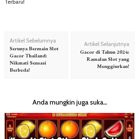
Terbaru!
Navigasi
Artikel Sebelumnya
Artikel
Artikel Selanjutnya
Serunya Bermain Slot
Gacor di Tahun 2024:
Gacor Thailand:
Ramalan Slot yang
Nikmati Sensasi
Menggiurkan!
Berbeda!
Anda mungkin juga suka...