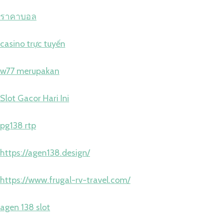
ราคาบอล
casino trực tuyến
w77 merupakan
Slot Gacor Hari Ini
pg138 rtp
https://agen138.design/
https://www.frugal-rv-travel.com/
agen 138 slot