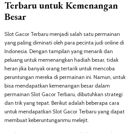
Terbaru untuk Kemenangan
Besar
Slot Gacor Terbaru menjadi salah satu permainan
yang paling diminati oleh para pecinta judi online di
Indonesia. Dengan tampilan yang menarik dan
peluang untuk memenangkan hadiah besar, tidak
heran jika banyak orang tertarik untuk mencoba
peruntungan mereka di permainan ini. Namun, untuk
bisa mendapatkan kemenangan besar dalam
permainan Slot Gacor Terbaru, dibutuhkan strategi
dan trik yang tepat. Berikut adalah beberapa cara
untuk mendapatkan Slot Gacor Terbaru yang dapat
membuat keberuntunganmu melejit.