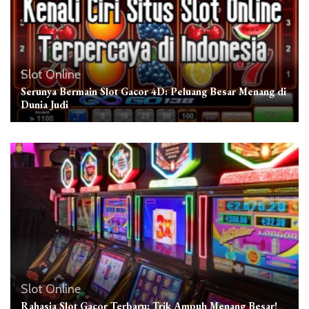
Slot Online
Serunya Bermain Slot Gacor 4D: Peluang Besar Menang di
Dunia Judi
Slot Online
Rahasia Slot Gacor Terbaru: Trik Ampuh Menang Besar!