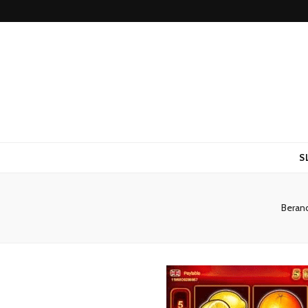
S
Beran