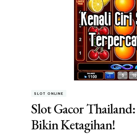
SLOT ONLINE
Slot Gacor Thailand:
Bikin Ketagihan!