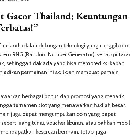
ot Gacor Thailand: Keuntungan
erbatas!”
 Thailand adalah dukungan teknologi yang canggih dan
stem RNG (Random Number Generator), setiap putaran
ak, sehingga tidak ada yang bisa memprediksi kapan
jadikan permainan ini adil dan membuat pemain
enawarkan berbagai bonus dan promosi yang menarik.
 hingga turnamen slot yang menawarkan hadiah besar.
emain juga dapat mengumpulkan poin yang dapat
eperti uang tunai, voucher liburan, atau bahkan mobil
 mendapatkan keseruan bermain, tetapi juga