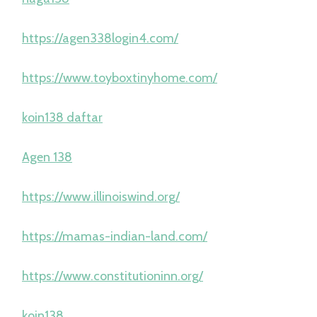
https://agen338login4.com/
https://www.toyboxtinyhome.com/
koin138 daftar
Agen 138
https://www.illinoiswind.org/
https://mamas-indian-land.com/
https://www.constitutioninn.org/
koin138