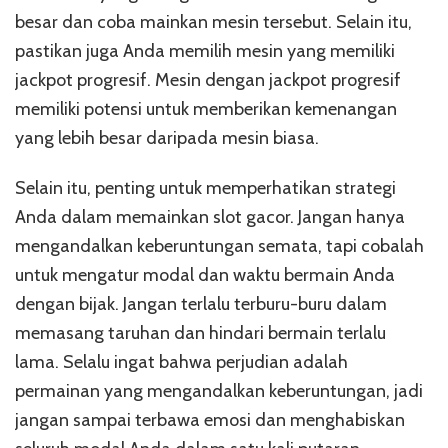
besar dan coba mainkan mesin tersebut. Selain itu,
pastikan juga Anda memilih mesin yang memiliki
jackpot progresif. Mesin dengan jackpot progresif
memiliki potensi untuk memberikan kemenangan
yang lebih besar daripada mesin biasa.
Selain itu, penting untuk memperhatikan strategi
Anda dalam memainkan slot gacor. Jangan hanya
mengandalkan keberuntungan semata, tapi cobalah
untuk mengatur modal dan waktu bermain Anda
dengan bijak. Jangan terlalu terburu-buru dalam
memasang taruhan dan hindari bermain terlalu
lama. Selalu ingat bahwa perjudian adalah
permainan yang mengandalkan keberuntungan, jadi
jangan sampai terbawa emosi dan menghabiskan