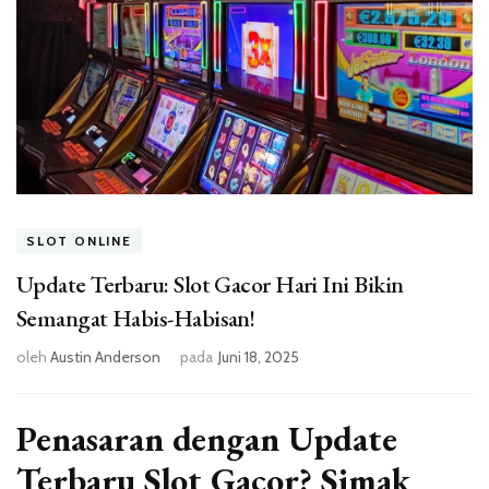
SLOT ONLINE
Update Terbaru: Slot Gacor Hari Ini Bikin
Semangat Habis-Habisan!
oleh
Austin Anderson
pada
Juni 18, 2025
Penasaran dengan Update
Terbaru Slot Gacor? Simak