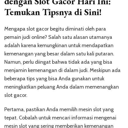
dengan Slot Gacor Hari Ini:
Temukan Tipsnya di Sini!
Mengapa slot gacor begitu diminati oleh para
pemain judi online? Salah satu alasan utamanya
adalah karena kemungkinan untuk mendapatkan
kemenangan yang besar dalam satu kali putaran.
Namun, perlu diingat bahwa tidak ada yang bisa
menjamin kemenangan di dalam judi. Meskipun ada
beberapa tips yang bisa Anda gunakan untuk
meningkatkan peluang Anda dalam memenangkan
slot gacor.
Pertama, pastikan Anda memilih mesin slot yang
tepat. Cobalah untuk mencari informasi mengenai
mesin slot yang sering memberikan kemenangan