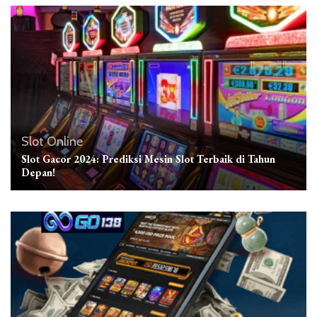
Slot Online
Slot Gacor 2024: Prediksi Mesin Slot Terbaik di Tahun
Depan!