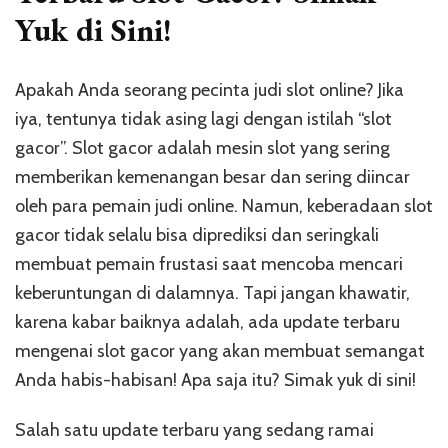
Yuk di Sini!
Apakah Anda seorang pecinta judi slot online? Jika
iya, tentunya tidak asing lagi dengan istilah “slot
gacor”. Slot gacor adalah mesin slot yang sering
memberikan kemenangan besar dan sering diincar
oleh para pemain judi online. Namun, keberadaan slot
gacor tidak selalu bisa diprediksi dan seringkali
membuat pemain frustasi saat mencoba mencari
keberuntungan di dalamnya. Tapi jangan khawatir,
karena kabar baiknya adalah, ada update terbaru
mengenai slot gacor yang akan membuat semangat
Anda habis-habisan! Apa saja itu? Simak yuk di sini!
Salah satu update terbaru yang sedang ramai