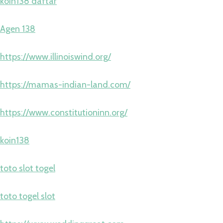
koin138 daftar
Agen 138
https://www.illinoiswind.org/
https://mamas-indian-land.com/
https://www.constitutioninn.org/
koin138
toto slot togel
toto togel slot