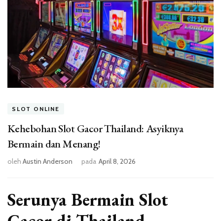
SLOT ONLINE
Kehebohan Slot Gacor Thailand: Asyiknya
Bermain dan Menang!
oleh
Austin Anderson
pada
April 8, 2026
Serunya Bermain Slot
Gacor di Thailand