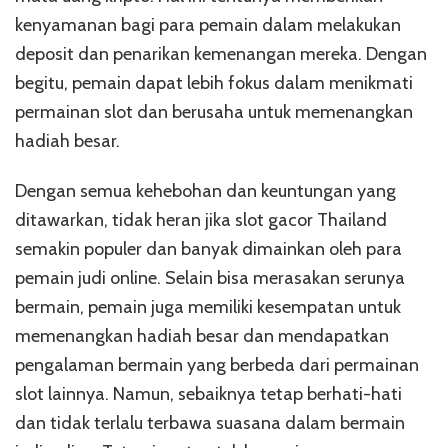
kenyamanan bagi para pemain dalam melakukan
deposit dan penarikan kemenangan mereka. Dengan
begitu, pemain dapat lebih fokus dalam menikmati
permainan slot dan berusaha untuk memenangkan
hadiah besar.
Dengan semua kehebohan dan keuntungan yang
ditawarkan, tidak heran jika slot gacor Thailand
semakin populer dan banyak dimainkan oleh para
pemain judi online. Selain bisa merasakan serunya
bermain, pemain juga memiliki kesempatan untuk
memenangkan hadiah besar dan mendapatkan
pengalaman bermain yang berbeda dari permainan
slot lainnya. Namun, sebaiknya tetap berhati-hati
dan tidak terlalu terbawa suasana dalam bermain