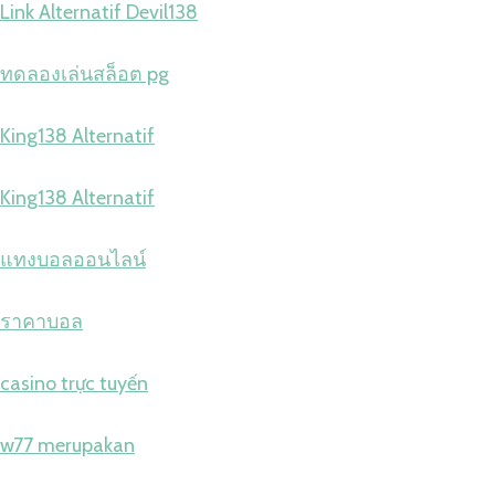
Link Alternatif Devil138
ทดลองเล่นสล็อต pg
King138 Alternatif
King138 Alternatif
แทงบอลออนไลน์
ราคาบอล
casino trực tuyến
w77 merupakan