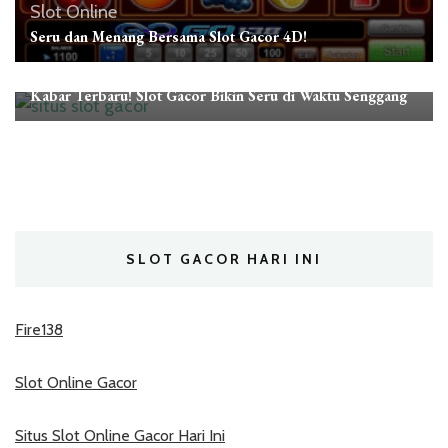
Slot Online
Seru dan Menang Bersama Slot Gacor 4D!
Slot Online
Kabar Terbaru! Slot Gacor Bikin Seru di Waktu Senggang
SLOT GACOR HARI INI
Fire138
Slot Online Gacor
Situs Slot Online Gacor Hari Ini